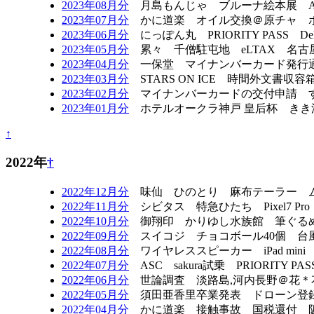
2023年08月分
月島もんじゃ ブルーナ絵本展 Ad
2023年07月分
かに道楽 オイル交換＠原チャ ボ
2023年06月分
にっぽん丸 PRIORITY PASS
2023年05月分
累々 千僧駐屯地 eLTAX 名古
2023年04月分
一保堂 マイナンバーカード発行通
2023年03月分
STARS ON ICE 時間外文書収
2023年02月分
マイナンバーカードの交付申請 す
2023年01月分
ホテルオークラ神戸 皇后杯 きき
↑
2022年
†
2022年12月分
味仙 ひのとり 麻布テーラー ムー
2022年11月分
シビタス 特急ひたち Pixel7 
2022年10月分
御翔印 かりゆし水族館 筆ぐるめ
2022年09月分
スイコジ チョコボール40個 
2022年08月分
ワイヤレススピーカー iPad min
2022年07月分
ASC sakura試乗 PRIORI
2022年06月分
世論調査 淡路島,河内長野＠花＊
2022年05月分
須田亜香里卒業発表 ドローン登録
2022年04月分
かに道楽 接触事故 国税還付 阪