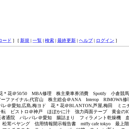
ロード
] [
新規
|
一覧
|
検索
|
最終更新
|
ヘルプ
|
ログイン
]
花＠50/50 MBA修理 株主乗車券消費 Spotify 小倉
アーファイナル,代官山 株主総会＠ANA Interop RIMOW
＠愛知,広島,梅ヨド 花＊花＠BLANTON,芦屋,梅田 ミ
プラ転 ビストロ＠神戸 ほぼかに汁 強力両面テープ 黄金のIC
歯医者通院 パレパレ＠愛知 腸詰まり フィラメント乾燥機 
ヤング 信用情報開示報告書 miffy cafe tokyo 最