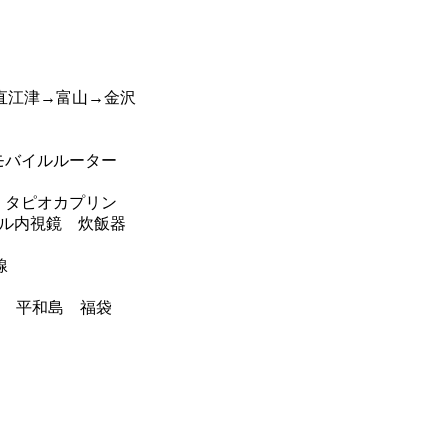
直江津→富山→金沢
 モバイルルーター
 タピオカプリン
ル内視鏡 炊飯器
線
ー 平和島 福袋