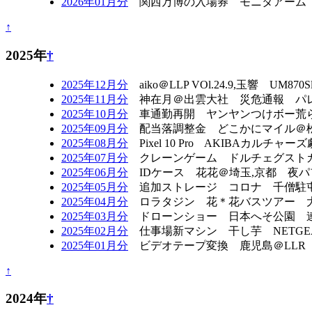
2026年01月分
関西万博の入場券 モニタアーム マル
↑
2025年
†
2025年12月分
aiko＠LLP VOl.24.9,玉響 U
2025年11月分
神在月＠出雲大社 災危通報 パレ
2025年10月分
車通勤再開 ヤンヤンつけボー荒らし 
2025年09月分
配当落調整金 どこかにマイル＠松山 
2025年08月分
Pixel 10 Pro AKIBA
2025年07月分
クレーンゲーム ドルチェグストカ
2025年06月分
IDケース 花花＠埼玉,京都 夜パフ
2025年05月分
追加ストレージ コロナ 千僧駐屯地 
2025年04月分
ロラタジン 花＊花バスツアー 大
2025年03月分
ドローンショー 日本へそ公園 連
2025年02月分
仕事場新マシン 干し芋 NETGEA
2025年01月分
ビデオテープ変換 鹿児島＠LLR
↑
2024年
†