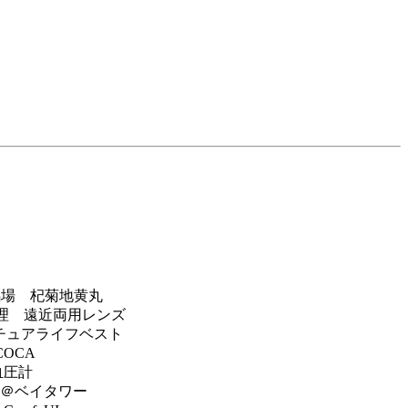
競馬場 杞菊地黄丸
A修理 遠近両用レンズ
ニチュアライフベスト
OCA
血圧計
上階＠ベイタワー