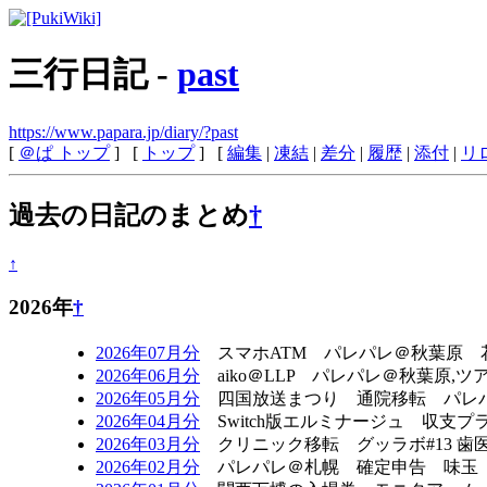
三行日記 -
past
https://www.papara.jp/diary/?past
[
＠ぱ トップ
] [
トップ
] [
編集
|
凍結
|
差分
|
履歴
|
添付
|
リ
過去の日記のまとめ
†
↑
2026年
†
2026年07月分
スマホATM パレパレ＠秋葉原 花＊
2026年06月分
aiko＠LLP パレパレ＠秋葉原,ツ
2026年05月分
四国放送まつり 通院移転 パレパレ
2026年04月分
Switch版エルミナージュ 収支
2026年03月分
クリニック移転 グッラボ#13 
2026年02月分
パレパレ＠札幌 確定申告 味玉 松茸ペ