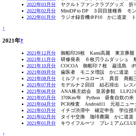
2022年03月分
ヤクルトファンクラブグッズ 折りた
2022年02月分
MiniDP to DP ３回目接種
2022年01月分
ラジオ録音機＠P10 かに道楽 
↑
2021年
†
2021年12月分
御船印20枚 Kami高麗 東京豚
2021年11月分
研修発表 ６枚刃ラムダッシュ 
2021年10月分
COCOA 御船印７枚 巌流島 iPho
2021年09月分
歯医者 モニタ増設 かに道楽 
2021年08月分
ミルフィーユロース 異音 商船三井フェ
2021年07月分
モデルナ２回目 結石排出 レスパ
2021年06月分
ANA株主総会 皇居参観 LLP2
2021年05月分
370Km/年 Python 昼食自
2021年04月分
PCR検査 Android11 元祖
2021年03月分
イチゴ渋滞中 確定申告 学位授
2021年02月分
タイヤ交換 珈琲農園 かに道楽 Am
2021年01月分
キウイフルーツ プレミアムCLU
↑