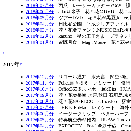
2018年07月分
西瓜 レーザーカッター＠6W 護王
2018年06月分
aiko＠米子 花＊花＠DVD 花＊花＠
2018年05月分
ツアーDVD 花＊花＠黒豆,knav
2018年04月分
日比谷公園 平成クリアファイル ドリーム
2018年03月分
花＊花＠ファンミ,MUSIC BA
2018年02月分
kakuno 星の王子さま プラネタ
2018年01月分
皆既月食 MagicMouse 花＊
↑
2017年
†
2017年12月分
リコール通知 水天宮 関空30回
2017年11月分
Felica書き換え レミケード 修
2017年10月分
Office365＠スマホ littleBit
2017年09月分
花＊花＠長崎,水戸,秋田,石垣島,
2017年08月分
花＊花＠GRECO Office365
2017年07月分
THE ICE iMac レミケード
2017年06月分
イージークリップ ベターハーフ 花＊花
2017年05月分
特典航空券＠稚内 HUAWEI no
2017年04月分
EXPOCITY Peach＠新千歳 C