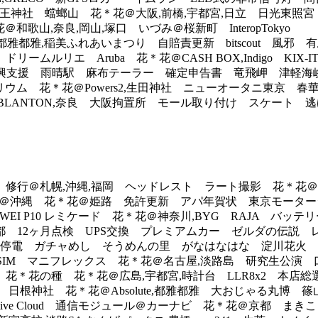
神社 蟷螂山 花＊花＠大阪,前橋,宇都宮,日立 日光東照
和歌山,奈良,岡山,塚口 いづみ＠桜新町 InteropTokyo
e,都雅都雅,稲美ふれあいまつり 自賠責更新 bitscout 風
ルリエ Aruba 花＊花＠CASH BOX,Indigo KIX
R,復興支援 雨晴駅 麻布テーラー 確定申告書 竜飛岬 津軽海
リウム 花＊花＠Powers2,生田神社 ニューオータニ東京 
花＠BLANTON,奈良 大阪拘置所 モール取り付け スケート
 修行＠札幌,沖縄,福岡 ヘッドレスト ラート撮影 花＊花
行＠沖縄 花＊花＠姫路 免許更新 アパ年賀状 東京モーターショ
s HUAWEI P10 レミケード 花＊花＠神奈川,BYG RAJA バッテリ
京都 12ヶ月点検 UPS交換 プレミアムカー ゼルダの伝説
 落雷停電 ガチャめし そうめんの里 がなはなはな 淀川花火 Boo
 海外SIM マニフレックス 花＊花＠名古屋,淡路島 研究生公
の種 花＊花＠広島,宇都宮,時計台 LLR8x2 本店総選挙 In
va 日根神社 花＊花＠Absolute,都雅都雅 大おじゃる丸
reative Cloud 通信モジュール＠カーナビ 花＊花＠京都 まき