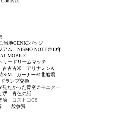
omfyUI
島
当地GENKIバッジ
 NISMO NOTE＠10年
L MOBILE
ントリードリームマッチ
 古古古米 アリナミンA
待SIM ガーナー＠北船場
ッドランプ交換
が見たかった青空＠モニター
と堺 青色の紙
経済 コストコGS
石 一般参賀