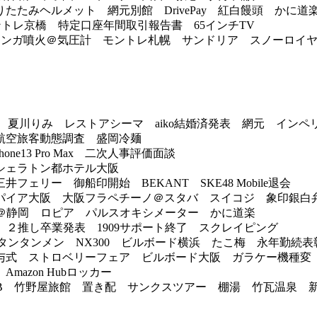
たみヘルメット 網元別館 DrivePay 紅白饅頭 かに道
券 モントレ京橋 特定口座年間取引報告書 65インチTV
トンガ噴火＠気圧計 モントレ札幌 サンドリア スノーロイ
饅 夏川りみ レストアシーマ aiko結婚済発表 網元 イン
航空旅客動態調査 盛岡冷麺
ne13 Pro Max 二次人事評価面談
シェラトン都ホテル大阪
リー 御船印開始 BEKANT SKE48 Mobile退会
イア大阪 大阪フラペチーノ＠スタバ スイコジ 象印銀白
2＠静岡 ロピア パルスオキシメーター かに道楽
炊の米 ２推し卒業発表 1909サポート終了 スクレイピング
ニュータンタンメン NX300 ビルボード横浜 たこ梅 永年勤続表
与式 ストロベリーフェア ビルボード大阪 ガラケー機
azon Hubロッカー
B 竹野屋旅館 置き配 サンクスツアー 棚湯 竹瓦温泉 新