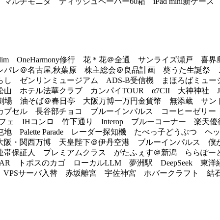
チモニタ ティッシュペーパー60箱 iPad mini新ケース C
M870Slim OneHarmony修行 花＊花＠全通 サンライズ瀬戸 喜界
パレ＠名古屋,秋葉原 株主総会＠良品計画 葵うた生誕祭 ご
ゼンリンミュージアム ADS-B受信機 まほろばミュージアム
ホテル法華クラブ カンパイTOUR α7CII 大神神社 JA
カルチャーズ劇場 油そば＠春日亭 大阪万博一万円金貨幣 無添蔵 サ
プセル 長谷部チョコ ブルーインパルス コーヒーゼリー
ェ IHコンロ 竹下通り Interop ブルーコーナー 楽天優
Palette Parade レーダー探知機 たべっ子どうぶつ ヘ
阪・関西万博 天皇陛下＠伊丹空港 ブルーインパルス 僕
帯保証人 プレミアムクラス がたふぇす＠新潟 ららぽー
R トポスのカゴ ローカルLLM 夢洲駅 DeepSeek 東洋
 VPSサーバ入替 赤坂離宮 宇佐神宮 ホバークラフト 結