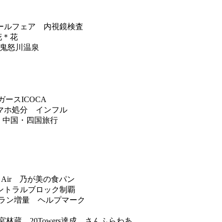
ールフェア 内視鏡検査
花＊花
 鬼怒川温泉
ースICOCA
スマホ処分 インフル
 中国・四国旅行
Air 乃が美の食パン
ントラルブロック制覇
ラン増量 ヘルプマーク
宮林蔵 20Towers達成 さんふらわあ