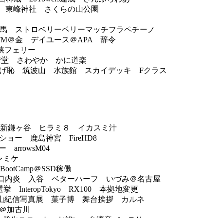
宮 東峰神社 さくらの山公園
邪 有馬 ストロベリーベリーマッチフラペチーノ
-ITM＠金 デイユース＠APA 辞令
峡フェリー
春華堂 さわやか かに道楽
 逃げ恥 筑波山 水族館 スカイデッキ Fクラス
＠新鎌ヶ谷 ヒラミ８ イカスミ汁
ー 鹿島神宮 FireHD8
ー arrowsM04
 レミケ
tCamp＠SSD稼働
演 口内炎 入谷 ベターハーフ いづみ＠名古屋
teropTokyo RX100 本拠地変更
博 篠山紀信写真展 菓子博 舞台挨拶 カルネ
こ＠加古川