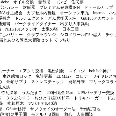
obe オイル交換 琵琶湖 コンビニ住民票
ンカレー 炊飯器 プレミアム＠東横INN ドトールカップ
 DeNA株主総会 カプセル内視鏡 オーシャン東九 Interop 
屋観光 ドルチェグスト どん兵衛天ぷら GitHubアカウント
知書 パークサイドダイナー 出戻り人事異動
容箱 NHK101スタジオ 太陽の塔 日本三國
しバリュー クラブラウンジ シロノワール白い恋人 チケ
湯とあひる隊長大冒険セット てっちり
チー エアクリ交換 黒松剣菱 スイコジ boh boh神戸
Pro 車速感知ロック 免許更新 ELM327 コロナ ワイヤレ
 亜鉛サプリ ストレスチェック 発熱外来 マリックスラ
台風来訪
i 竹瓦温泉 うみたまご 200円返金＠au UPSバッテリー交換
TY PASS ３６ぷらす３ おひとり様DX和洋 トリキバーガー
花 椎茸原木 アパホテル10泊
 GSuite移行 サブウェイのオーダー法 千僧駐屯地
神戦＠甲子園 モデルナ３回目 救心 人事面談