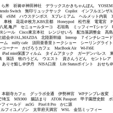
いくら丼 祈祷＠神田神社 デラックスかきちゃんぽん YOSEM
do Switch 無印リュックサック Copilot インフルエンザ
DD換装 eSIM ハウステンボス Xプレミアム ヘルメット内装
 花花＠枚方,KBS京都 Honeypod 松竹座 電電宮 Pixe
八尾,亀戸 セニョールターコ 石垣島 ミッフィーTシャツ 
に道楽 Rシール Cisco東京本社 レンジせいろ 配当落調整金 高
＠JAL,MAZDA 北陸新幹線 Interop ７インチレコ
ーム miffy cafe 須田亜香里トークショー シーリングラ
ー かげろうカフェ MacBook Air Wi-Fi6E
Pad mini保護フィルム タイムアタック ガーデンパレス 
 落語 牧のうどん ウエスト 資さんうどん セントレア
そ鮨し＠伊丹 NISA口座 Life Statusポイント おせ
afe tokyo 本願寺カフェ グッラボ全通 伊勢神宮 WPテンプレ
MX900 腸詰まり ATOK Passport 甲子園歴史館 
ィールド au5G Pixel 8 Pro かに源
宮 ミルフィユメゾン 太宰府天満宮 WSL 金箔ミッフィー