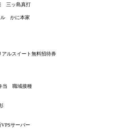
楽 三ッ島真打
ヤル かに本家
ペリアルスイート無料招待券
弁当 職域接種
彰
種変
VPSサーバー