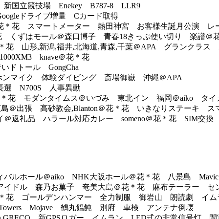
競技場 Enekey B787-8 LLR9
ogleドライブ増量 Cカード取得
＊花 スマートメーター 熱田神宮 お客様生誕月公演 レ
＊花 くずはモール＠森口博子 青春18きっぷ使い切り 楽譜＠
 山形,新潟,福井,北海道,青森,千葉＠APA グランクラス
000XM3 knave＠花＊花
ドトール GongCha
ヤホンマイク 体験ダイビング 斎場御嶽 沖縄＠APA
 N700S 人事異動
花 モダンタイムス＠いづみ 東北イン 福岡＠aiko タイガ
＠出張 高砂教会,Blanton＠花＊花 いきなりステーキ 
返礼品 ハラール対応カレー someno＠花＊花 SIM交換
ホール＠aiko NHK大阪ホール＠花＊花 八景島 Mavic 
イドル 森乃お菓子 奄美大島＠花＊花 麻布テーラー セ
＊花 ゴールデンハンマー 全力制服 御岩山 朗読劇 イム
wers Mojave 鶴丸饂飩 別府 車検 アンテナ倒壊
on,GRECO 新GPSロガー イムラン LED式の非常信号灯 間