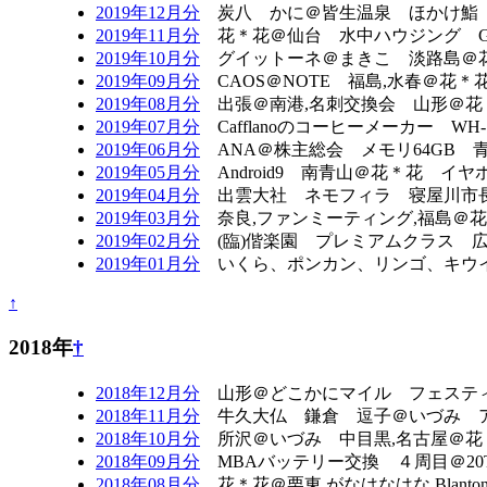
2019年12月分
炭八 かに＠皆生温泉 ほかけ鮨 新国立
2019年11月分
花＊花＠仙台 水中ハウジング Go
2019年10月分
グイットーネ＠まきこ 淡路島＠花
2019年09月分
CAOS＠NOTE 福島,水春＠花
2019年08月分
出張＠南港,名刺交換会 山形＠花＊花
2019年07月分
Cafflanoのコーヒーメーカー WH-1
2019年06月分
ANA＠株主総会 メモリ64GB 青い
2019年05月分
Android9 南青山＠花＊花 イ
2019年04月分
出雲大社 ネモフィラ 寝屋川市長選
2019年03月分
奈良,ファンミーティング,福島＠花＊
2019年02月分
(臨)偕楽園 プレミアムクラス 広島
2019年01月分
いくら、ポンカン、リンゴ、キウイ＠
↑
2018年
†
2018年12月分
山形＠どこかにマイル フェスティバル
2018年11月分
牛久大仏 鎌倉 逗子＠いづみ ア
2018年10月分
所沢＠いづみ 中目黒,名古屋＠花
2018年09月分
MBAバッテリー交換 ４周目＠20To
2018年08月分
花＊花＠栗東,がなはなはな,Blant