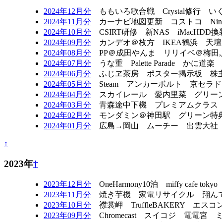
2024年12月分
ももいろ歌合戦 Crystal修行 
2024年11月分
カーナビ地図更新 コストコ Ninten
2024年10月分
CSIRT研修 新NAS iMacH
2024年09月分
カンデオ＠枚方 IKEA鶴浜 天壇 車検
2024年08月分
PP＠成田やんま リリイベ＠梅田,
2024年07月分
うな重 Palette Parade か
2024年06月分
ふじヱ茶房 ポスター掲示板 株主総会
2024年05月分
Steam アンカーボルト 京セラド
2024年04月分
スカイレール 愛内里菜 グリーンコーナ
2024年03月分
青森途中下機 プレミアムクラス i
2024年02月分
モンダミン＠神田駅 グリーン特典
2024年01月分
広島→岡山 ムーチー 出雲大社 あり
↑
2023年
†
2023年12月分
OneHarmony10泊 miffy c
2023年11月分
焼き芋機 家電リサイクル 翔んで埼玉 
2023年10月分
襟裳岬 TruffleBAKERY エスコンフ
2023年09月分
Chromecast スイコジ 電電