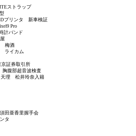
ITEストラップ
A型
 3Dプリンタ 新車検証
l9 Pro
時計バンド
島屋
ード 梅酒
イト ライカム
東京証券取引所
 胸腹部超音波検査
ち＠天理 松井玲奈入籍
改変 須田亜香里握手会
ポンタ