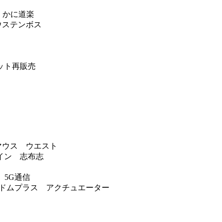
 かに道楽
ハウステンボス
ット再販売
スマウス ウエスト
イン 志布志
 5G通信
 ドムドムプラス アクチュエーター