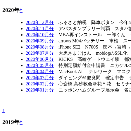
2020年
†
2020年12月分
ふるさと納税 降車ボタン 今年の運
2020年11月分
アパスタンプラリー制覇 スタバ無料
2020年10月分
MBA再インストール 一郎くん 
2020年09月分
arrows M04バッテリー 車検
2020年08月分
iPhone SE2 N700S 熊本
2020年07月分
大黒さまごはん moblogのSSL化
2020年06月分
KICKS 高輪ゲートウェイ駅 都
2020年05月分
特別定額給付金申請書 ニカケルニ
2020年04月分
MacBook Air テレワーク マ
2020年03月分
ダイビング＠慶良間 確定申告 サ
2020年02月分
心斎橋,高砂教会＠花＊花 セミナー
2020年01月分
ニッポンハムグループ展示会 名古屋
↑
2019年
†