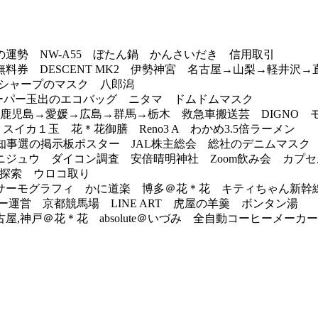
勢 NW-A55 ぼたん鍋 かんさいだき 信用取引
券 DESCENT MK2 伊勢神宮 名古屋→山梨→軽井沢→
シャープのマスク 八郎潟
 スーパー玉出のエコバッグ ニタマ ドムドムマスク
→宮崎→鹿児島→愛媛→広島→群馬→栃木 救急車搬送芸 DIGNO
 スイカ１玉 花＊花御膳 Reno3 A わかめ3.5倍ラーメン
知事選の掲示板ポスター JAL株主総会 総社のデニムマスク
ジュウ ダイコン調査 安倍晴明神社 Zoom飲み会 カプセ
スク探索 ウロコ取り
ーモグラフィ かに道楽 博多＠花＊花 キティちゃん新幹
運営 京都競馬場 LINE ART 虎屋の羊羹 ボンタン湯
,神戸＠花＊花 absolute＠いづみ 全自動コーヒーメーカ