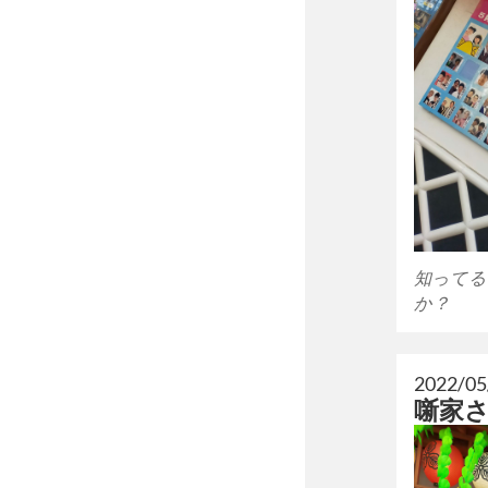
知ってる
か？
2022/05
噺家