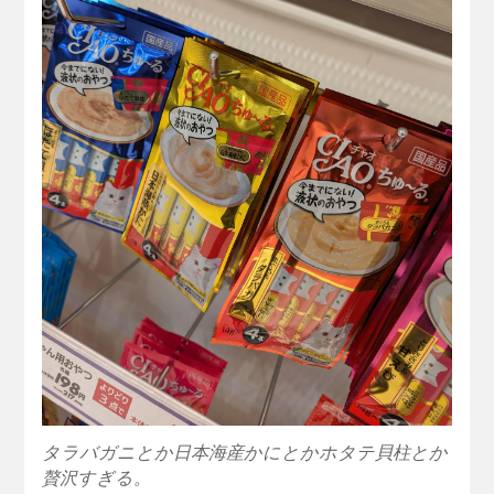
タラバガニとか日本海産かにとかホタテ貝柱とか
贅沢すぎる。