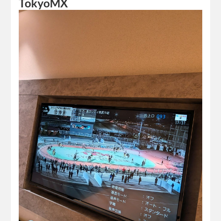
TokyoMX